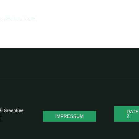
o products found.
26 GreenBee
DAT
IMPRESSUM
Z
H