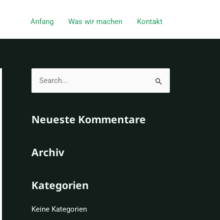
Anfang
Was wir machen
Kontakt
S
u
c
Neueste Kommentare
h
e
Archiv
n
n
Kategorien
a
c
Keine Kategorien
h