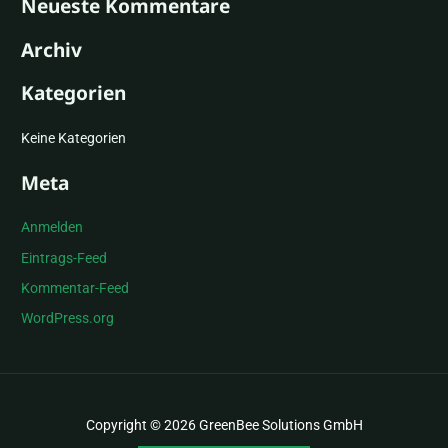
Neueste Kommentare
c
h
Archiv
e
Kategorien
n
n
Keine Kategorien
a
c
Meta
h
:
Anmelden
Eintrags-Feed
Kommentar-Feed
WordPress.org
Copyright © 2026 GreenBee Solutions GmbH