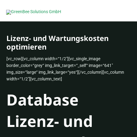
Zum
MAI
Inhalt
MEN
springen
Lizenz- und Wartungskosten
optimieren
[vc_row][vc_column width=“1/2″][vc_single_image
border_color=“grey“ img_link_target=“_self“ image=“641″
img_size=“large“ img_link_large=“yes“][/vc_column][vc_column
width=“1/2″][vc_column_text]
Database
Lizenz- und