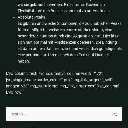
wo sie gebraucht werden. Ein enormer Gewinn an
Flexibilität um das Business optimal zu unterstützen.
Absolute Peaks
Es gibt hin und wieder Situationen, die zu unüblichen Peaks
führen. Möglicherweise ein enorm starker Monat, eine
besondere Situation durch eine Akquisition, etc.. Hier lässt
sich nun optimal mit Mietlizenzen operieren. Die Bindung
ist dann auf ein Jahr reduziert und wesentlich günstiger als
eine permanente Lizenz nach dem Peak auf Halde zu
haben.
[/vc_column_text][/vc_column][vc_column width=“1/2″]
[vc_single_image border_color=“grey“ img_link_target=“_self“
image=“623″ img_size=“large“ img_link_large=“yes“][/vc_column]
[/vc_row]
S
u